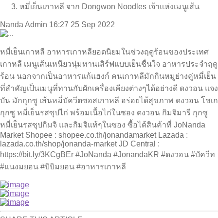
หมี่เย็นเกาหลี จาก Dongwon Noodles เจ้าแห่งเมนูเส้น
Nanda Admin
16:27 25 Sep 2022
หมี่เย็นเกาหลี อาหารเกาหลียอดนิยมในช่วงฤดูร้อนของประเทศ
เกาหลี เมนูเส้นเหนียวนุ่มทานเสิร์ฟแบบเย็นชื่นใจ อาหารประจำฤดู
ร้อน นอกจากเป็นอาหารแก้แฮงก์ คนเกาหลีมักกินหมูย่างคู่หมี่เย็น
ที่สำคัญเป็นเมนูที่ทานกับผักเครื่องเคียงต่างๆได้อย่างดี ดงวอน แจง
บัน มักกุกซู เส้นหมี่บัควีตซอสเกาหลี อร่อยได้สุขภาพ ดงวอน โชเก
กุกซู หมี่เย็นรสซุปไก่ พร้อมเนื้อไก่ในซอง ดงวอน กิมจิมารี กุกซู
หมี่เย็นรสซุปกิมจิ และกิมจิแท้ๆในซอง ซื้อได้สินค้าที่ JoNanda
Market Shopee : shopee.co.th/jonandamarket Lazada :
lazada.co.th/shop/jonanda-market JD Central :
https://bit.ly/3KCgBEr #JoNanda #JonandaKR #ดงวอน #บัควีท
#แนงมยอน #บิบิมยอน #อาหารเกาหลี