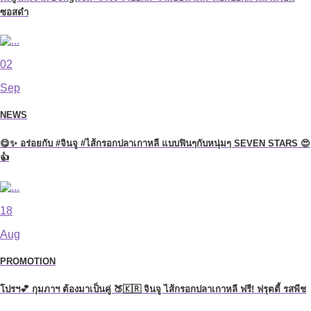
ซอสดำ
02
Sep
NEWS
😋✨ อร่อยกับ #จินจู #ไส้กรอกปลาเกาหลี แบบฟินๆกับหนุ่มๆ SEVEN STARS 😍
👍
18
Aug
PROMOTION
โปรฯ💕 กุมภาฯ ต้องมาเป็นคู่ 🍑🇰🇷 จินจู ไส้กรอกปลาเกาหลี ฟรี! ฟรุตตี้ รสพีช