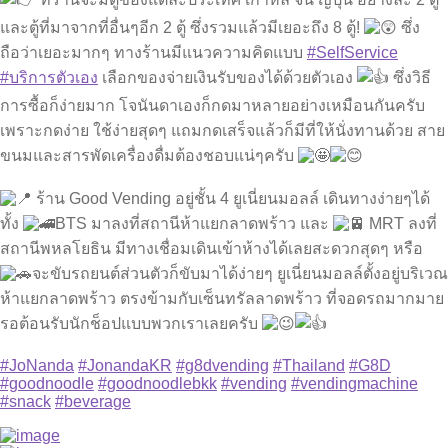
และตู้ที่มาจากที่อื่นๆอีก 2 ตู้ ซึ่งรวมแล้วมีเยอะถึง 8 ตู้!
ซึ่ง
ถือว่าเยอะมากๆ ทางร้านมีแนวความคิดแบบ
#SelfService
#บริการตัวเอง
เลือกของจ่ายเงินรับของได้ด้วยตัวเอง
ซึ่งวิธี
การซื้อก็ง่ายมาก โจนันดาเองก็กดมาหลายอย่างเหมือนกันครับ
เพราะกดง่าย ใช้ง่ายสุดๆ แถมกดเสร็จแล้วก็มีที่ให้นั่งทานด้วย สาย
ขนมและสารพัดเครื่องดื่มต้องชอบแน่ๆครับ
ร้าน Good Vending อยู่ชั้น 4 ยูเนี่ยนมอลล์ เดินทางง่ายๆได้
ทั้ง
BTS มาลงที่สถานีห้าแยกลาดพร้าว และ
MRT ลงที่
สถานีพหลโยธิน มีทางเชื่อมเดินเข้าห้างได้เลยสะดวกสุดๆ หรือ
จะขับรถยนต์ส่วนตัวก็ขับมาได้ง่ายๆ ยูเนี่ยนมอลล์ตั้งอยู่บริเวณ
ห้าแยกลาดพร้าว ตรงข้ามกับเซ็นทรัลลาดพร้าว ที่จอดรถมากมาย
รอต้อนรับนักช็อปแบบพวกเราเลยครับ
#JoNanda
#JonandaKR
#g8dvending
#Thailand
#G8D
#goodnoodle
#goodnoodlebkk
#vending
#vendingmachine
#snack
#beverage