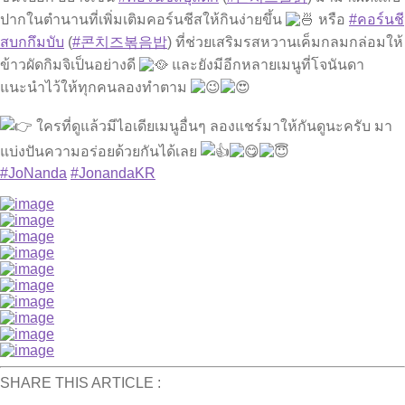
ปากในตำนานที่เพิ่มเติมคอร์นชีสให้กินง่ายขึ้น
หรือ
#คอร์นชี
สบกกึมบับ
(
#콘치즈볶음밥
) ที่ช่วยเสริมรสหวานเค็มกลมกล่อมให้
ข้าวผัดกิมจิเป็นอย่างดี
และยังมีอีกหลายเมนูที่โจนันดา
แนะนำไว้ให้ทุกคนลองทำตาม
ใครที่ดูแล้วมีไอเดียเมนูอื่นๆ ลองแชร์มาให้กันดูนะครับ มา
แบ่งปันความอร่อยด้วยกันได้เลย
#JoNanda
#JonandaKR
SHARE THIS ARTICLE :