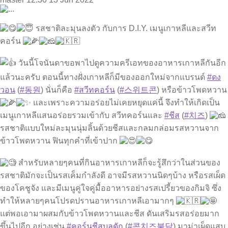
รสชาติละมุนลงตัว กับการ D.I.Y. เมนูเกาหลีและสวีท
คอร์น
วันนี้โจนันดาขอพาไปดูความครีเอทของอาหารเกาหลีกันอีก
แล้วนะครับ ตอนนี้ทางฝั่งเกาหลีก็มีของออกใหม่จากแบรนด์
#ดง
วอน
(
#동원
) นั่นก็คือ
#สวีทคอร์น
(
#스위트콘
) หรือข้าวโพดหวาน
และเพราะความอร่อยไม่เคยหยุดแค่นี้ จึงทำให้เกิดเป็น
เมนูเกาหลีแสนอร่อยรวมเข้ากับ สวีทคอร์นและ
#ชีส
(
#치즈
)
รสชาติแบบใหม่ละมุนนุ่มลิ้นด้วยชีสและกลมกล่อมรสหวานจาก
ข้าวโพดหวาน ฟินทุกคำที่เข้าปาก
สำหรับหลายๆคนที่กินอาหารเกาหลีก็จะรู้สึกว่าในส่วนของ
รสชาติมักจะเป็นรสเค็มกำลังดี อาจมีรสหวานนิดๆบ้าง หรือรสเผ็ด
ของโคชูจัง และมีเมนูคู่ใจคู่มื้ออาหารอย่างรสเปรี้ยวของกิมจิ ซึ่ง
ทำให้หลายๆคนโปรดปรานอาหารเกาหลีเอามากๆ
แต่พอเอามาผสมกับข้าวโพดหวานและชีส ดันเสริมรสอร่อยมาก
ขึ้นไปอีก อย่างเช่น
#คอร์นชีสบุลดัก
(
#콘치즈불닭
) มาม่าเผ็ดแสบ