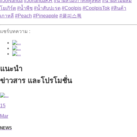
#JoNanda
#JonandaKR
#น้ำผลไม้เกาหลีคูลพิส
#น้ำผลไม้ผสม
โยเกิร์ต
#น้ำพีช
#น้ำสับปะรด
#Coolpis
#CoolpisTok
#สินค้า
เกาหลี
#Peach
#Pineapple
#쿨피스톡
แชร์บทความ :
แนะนำ
ข่าวสาร และโปรโมชั่น
15
Mar
NEWS