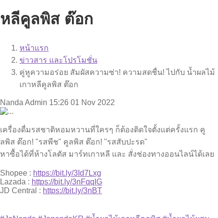
หลีคูลพิส ต๊อก
หน้าแรก
ข่าวสาร และโปรโมชั่น
คู่หูความอร่อย สัมผัสความซ่า! ความสดชื่น! ไปกับ น้ำผลไม้
เกาหลีคูลพิส ต๊อก
Nanda Admin
15:26 01 Nov 2022
เครื่องดื่มรสชาติหอมหวานที่ใครๆ ก็ต้องติดใจตั้งแต่ครั้งแรก
คู
ลพิส ต๊อก! "รสพีช"
คูลพิส ต๊อก! "รสสับปะรด"
หาซื้อได้ที่ห้างโลตัส มาร์ทเกาหลี และ สั่งช่องทางออนไลน์ได้เลย
Shopee :
https://bit.ly/3Id7Lxg
Lazada :
https://bit.ly/3nFqqIG
JD Central :
https://bit.ly/3nBT