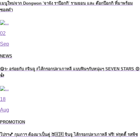
เมนูใหม่จาก Dongwon 'จาจัง ราป๊อกกิ' รามยอน และ ต๊อกป๊อกกิ ที่มาพร้อม
ซอสดำ
02
Sep
NEWS
😋✨ อร่อยกับ #จินจู #ไส้กรอกปลาเกาหลี แบบฟินๆกับหนุ่มๆ SEVEN STARS 😍
👍
18
Aug
PROMOTION
โปรฯ💕 กุมภาฯ ต้องมาเป็นคู่ 🍑🇰🇷 จินจู ไส้กรอกปลาเกาหลี ฟรี! ฟรุตตี้ รสพีช