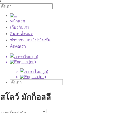
หน้าแรก
เกี่ยวกับเรา
สินค้าทั้งหมด
ข่าวสาร และโปรโมชั่น
ติดต่อเรา
สโลว์ มักก็อลลี