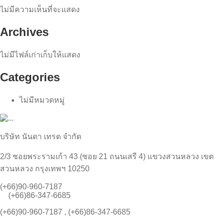
ไม่มีความเห็นที่จะแสดง
Archives
ไม่มีไฟล์เก่าเก็บให้แสดง
Categories
ไม่มีหมวดหมู่
บริษัท นันดา เทรด จำกัด
2/3 ซอยพระรามเก้า 43 (ซอย 21 ถนนเสรี 4) แขวงสวนหลวง เขต
สวนหลวง กรุงเทพฯ 10250
(+66)90-960-7187
(+66)86-347-6685
(+66)90-960-7187 , (+66)86-347-6685