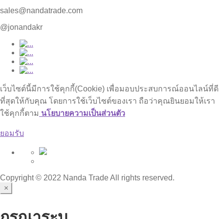
sales@nandatrade.com
@jonandakr
เว็บไซต์นี้มีการใช้คุกกี้(Cookie) เพื่อมอบประสบการณ์ออนไลน์ที่ดี
ที่สุดให้กับคุณ โดยการใช้เว็บไซต์ของเรา ถือว่าคุณยินยอมให้เรา
ใช้คุกกี้ตาม
นโยบายความเป็นส่วนตัว
ยอมรับ
Copyright © 2022 Nanda Trade All rights reserved.
×
กรุณาระบุ