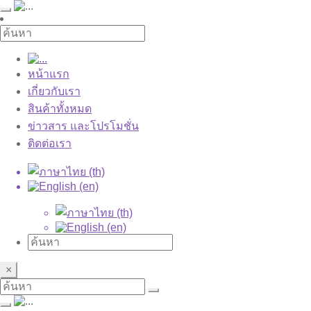
หน้าแรก
เกี่ยวกับเรา
สินค้าทั้งหมด
ข่าวสาร และโปรโมชั่น
ติดต่อเรา
×